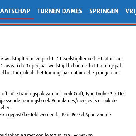
MAATSCHAP
TURNEN DAMES
SPRINGEN
VRI
e wedstrijdtenue verplicht. Dit wedstrijdtenue bestaat uit het
C-niveau die 1x per jaar wedstrijd hebben is het trainingspak
el het turnpak als het trainingspak optioneel. Zij mogen het
officiële trainingspak van het merk Craft, type Evolve 2.0. Het
bijpassende trainingsbroek.Voor dames/meisjes is er ook de
ellen.
 kan gepast/besteld worden bij Paul Pessel Sport aan de
houd rekening met een levertijd van 2–3 weken.