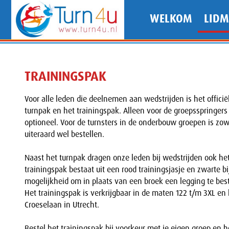
WELKOM
LID
TRAININGSPAK
Voor alle leden die deelnemen aan wedstrijden is het officiël
turnpak en het trainingspak. Alleen voor de groepsspringers 
optioneel. Voor de turnsters in de onderbouw groepen is zow
uiteraard wel bestellen.
Naast het turnpak dragen onze leden bij wedstrijden ook het 
trainingspak bestaat uit een rood trainingsjasje en zwarte 
mogelijkheid om in plaats van een broek een legging te best
Het trainingspak is verkrijgbaar in de maten 122 t/m 3XL en
Croeselaan in Utrecht.
Bestel het trainingspak bij voorkeur met je eigen groep en 